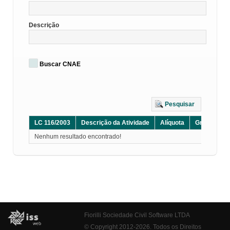
Descrição
Buscar CNAE
Pesquisar
LC 116/2003
Descrição da Atividade
Alíquota
Grupo
D
Nenhum resultado encontrado!
Fiorilli Sociedade Civil Software LTDA
© Copyright 2012-2026. Todos os Direitos