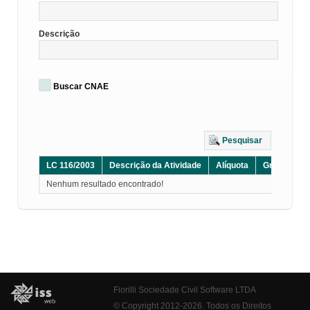
Descrição
Buscar CNAE
Pesquisar
LC 116/2003
Descrição da Atividade
Alíquota
Grupo
D
Nenhum resultado encontrado!
Fiorilli Sociedade Civil Software LTDA
© Copyright 2012-2026. Todos os Direitos