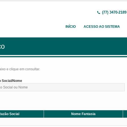
(77) 3470-2189
INÍCIO
ACESSO AO SISTEMA
ço
baixo e clique em consultar.
 Social/Nome
azão Social
Nome Fantasia