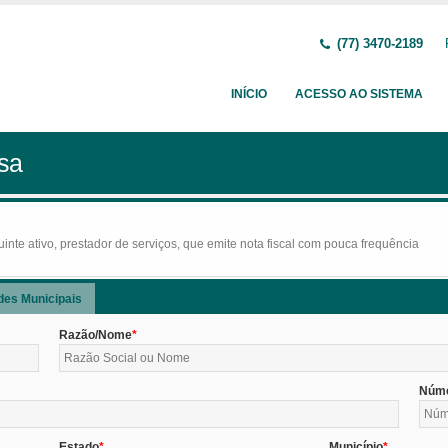
(77) 3470-2189
INÍCIO
ACESSO AO SISTEMA
sa
nte ativo, prestador de serviços, que emite nota fiscal com pouca frequência
des Municipais
Razão/Nome
Núm
Estado
Município