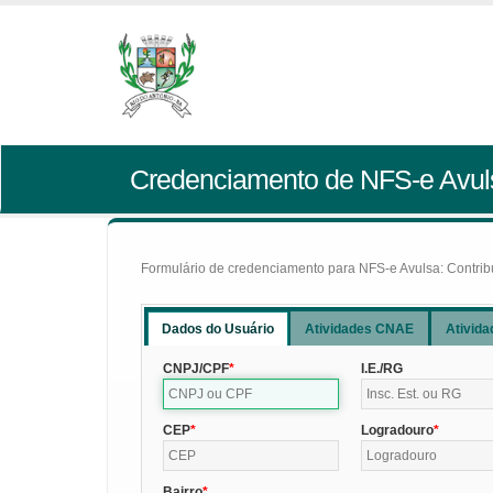
Credenciamento de NFS-e Avul
Formulário de credenciamento para NFS-e Avulsa: Contribui
Dados do Usuário
Atividades CNAE
Ativida
CNPJ/CPF
I.E./RG
CEP
Logradouro
Bairro